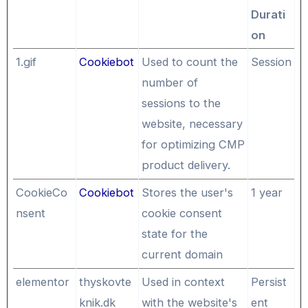
Durati
on
1.gif
Cookiebot
Used to count the
Session
number of
sessions to the
website, necessary
for optimizing CMP
product delivery.
CookieCo
Cookiebot
Stores the user's
1 year
nsent
cookie consent
state for the
current domain
elementor
thyskovte
Used in context
Persist
knik.dk
with the website's
ent