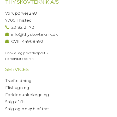
THY SKOVTEKNIK A/S
k
Vorupørvej 248
7700 Thisted
20 82 21 72
info@thyskovteknik.dk
CVR. 44908492
Cookie- og privatlivspolitik
Persondatapolitik
SERVICES
Træfældning
Flishugning
Fældebunkelægning
Salg af flis
Salg og opkøb af træ