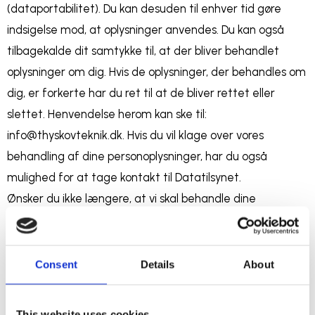
(dataportabilitet). Du kan desuden til enhver tid gøre
indsigelse mod, at oplysninger anvendes. Du kan også
tilbagekalde dit samtykke til, at der bliver behandlet
oplysninger om dig. Hvis de oplysninger, der behandles om
dig, er forkerte har du ret til at de bliver rettet eller
slettet. Henvendelse herom kan ske til:
info@thyskovteknik.dk. Hvis du vil klage over vores
behandling af dine personoplysninger, har du også
mulighed for at tage kontakt til Datatilsynet.
Ønsker du ikke længere, at vi skal behandle dine
personoplysninger, eller at vi skal begrænse behandlingen
af dine personoplysninger, kan du også sende os en
anmodning herom til ovennævnte e-mailadresse.
Consent
Details
About
Udgiver
This website uses cookies