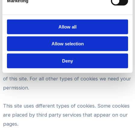
Marketing
to them or that they’ve collected from your use of
their services.
Allow all
Cookies are small text files that can be used by
websites to make a user's experience more efficient.
Allow selection
The law states that we can store cookies on your
Deny
device if they are strictly necessary for the operation
of this site. For all other types of cookies we need your
permission.
This site uses different types of cookies. Some cookies
are placed by third party services that appear on our
pages.