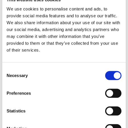
Websitet ejes og publiceres af:
We use cookies to personalise content and ads, to
provide social media features and to analyse our traffic.
Thy Skovteknik A/S
We also share information about your use of our site with
Vorupørvej 248, 7700 Thisted
our social media, advertising and analytics partners who
7700 Thisted
may combine it with other information that you’ve
provided to them or that they’ve collected from your use
Telefon: 20 82 21 72
of their services.
Email: info@thyskovteknik.dk
CVR.
44908492
Consent
Necessary
Selection
This website uses cookies. We use cookies to
personalise content and ads, to provide social media
Preferences
features and to analyse our traffic. We also share
information about your use of our site with our social
Statistics
media, advertising and analytics partners who may
combine it with other information that you’ve provided