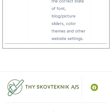
the correct state
of font,
blog/picture
sliders, color
themes and other
website settings.
F
a
c
e
b
o
o