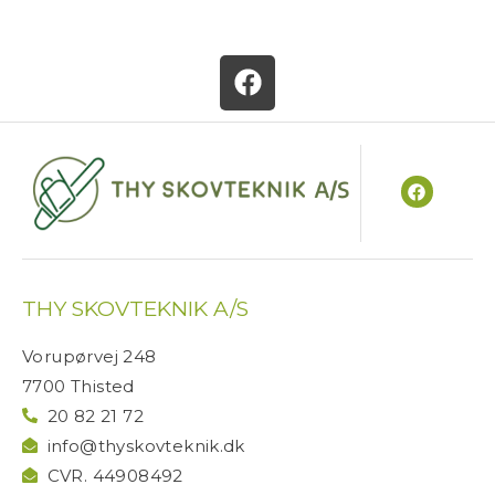
F
a
c
e
b
F
o
a
c
o
e
b
k
o
o
THY SKOVTEKNIK A/S
k
Vorupørvej 248
7700 Thisted
20 82 21 72
info@thyskovteknik.dk
CVR. 44908492