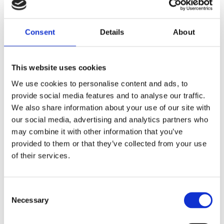
All – Se vores samlede arbejde
Consent
Details
About
I kategorien
All
finder du billeder, der viser et bredt
udvalg af vores opgaver. Her kan du se både
This website uses cookies
træfældning, flishugning og rodfræsning udført af vores
We use cookies to personalise content and ads, to
team. Billederne giver et klart indtryk af vores
provide social media features and to analyse our traffic.
We also share information about your use of our site with
professionalisme og effektivitet i skovarbejdet. Du kan
our social media, advertising and analytics partners who
også se, hvordan vores maskiner bruges til forskellige
may combine it with other information that you’ve
opgaver, og hvordan vi håndterer træ og skov på en
provided to them or that they’ve collected from your use
sikker måde.
of their services.
Skovning – Professionelt arbejde i Thy
Consent
Necessary
Selection
Kategorien
Skovning
viser vores arbejde med
træfældning og skovrydning. Vi anvender moderne