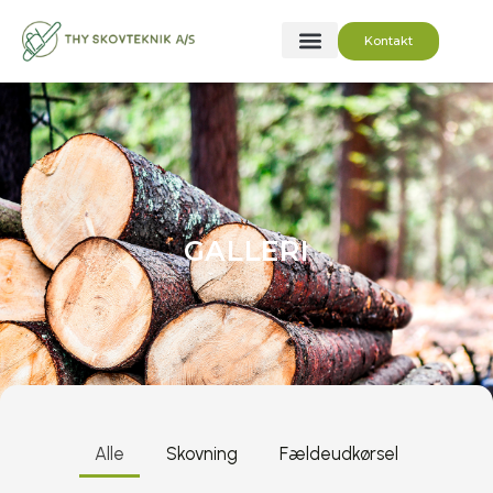
Gå
Kontakt
til
indholdet
GALLERI
Alle
Skovning
Fældeudkørsel