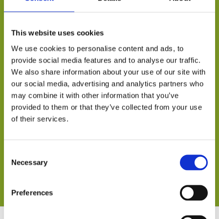
give os et kald eller send os en mail. Prisen kan godt
variere lidt afhængig af opgavens omfang. Så vi sørger
This website uses cookies
gerne for at får en god dialog med dig så vi kan give
We use cookies to personalise content and ads, to
dig en rimelig pris. Kontakt os gerne i dag og få et
provide social media features and to analyse our traffic.
tilbud.
We also share information about your use of our site with
our social media, advertising and analytics partners who
20822172
may combine it with other information that you’ve
provided to them or that they’ve collected from your use
of their services.
info@thyskovteknik.dk
Consent
Kontakt os her
Necessary
Selection
Preferences