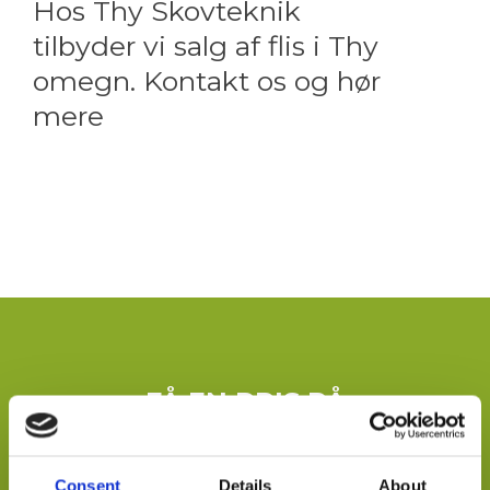
Hos Thy Skovteknik
tilbyder vi salg af flis i Thy
omegn. Kontakt os og hør
mere
FÅ EN PRIS PÅ
FÆLDEBUNKELÆGNING
Consent
Details
About
Ønsker du en pris på din opgave er du velkommen til at