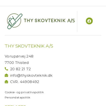
F
a
c
e
b
o
o
THY SKOVTEKNIK A/S
k
Vorupørvej 248
7700 Thisted
20 82 21 72
info@thyskovteknik.dk
CVR. 44908492
Cookie- og privatlivspolitik
Persondatapolitik