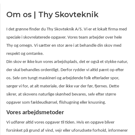
Om os | Thy Skovteknik
I det grønne finder du Thy Skovteknik A/S. Vi er et lokalt firma med
speciale i skovrelaterede opgaver. Vores team arbejder over hele
Thy og omegn. Vi sætter en stor ære i at behandle din skov med
respekt og omtanke.
Din skov er ikke kun vores arbejdsplads, det er også et stykke natur,
der skal behandles ordentligt. Derfor rydder vi altid pænt op efter
os. Selv om tungt maskineri og arbejdende folk efterlader spor,
sørger vi for, at alt materiale, der ikke var der før, fjernes. Dette
sikrer, at skovens naturlige skønhed bevares, selv efter større
opgaver som fældeudkørsel, flishugning eller knusning.
Vores arbejdsmetoder
Vi udfører altid vores opgaver til tiden. Hvis en opgave bliver
forsinket på grund af vind, vejr eller uforudsete forhold, informerer