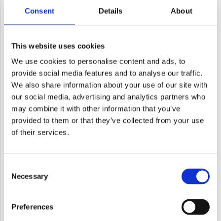
Hvis du vil høre mere om vores arbejde, er du altid velkommen til at
Consent
Details
About
kontakte os. Du kan bruge kontaktformularen nedenfor, ringe til os
eller sende en mail. Hos Thy Skovteknik får du personlig service,
This website uses cookies
rådgivning og et team, der altid prioriterer skovens og kundens
We use cookies to personalise content and ads, to
behov.
F
provide social media features and to analyse our traffic.
a
We also share information about your use of our site with
c
our social media, advertising and analytics partners who
e
may combine it with other information that you’ve
b
provided to them or that they’ve collected from your use
o
of their services.
o
k
Consent
Necessary
Selection
Preferences